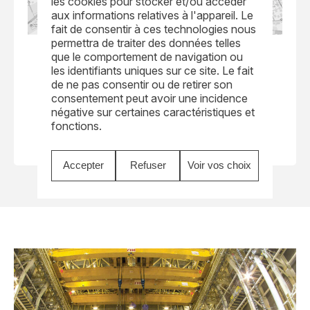
les cookies pour stocker et/ou accéder
aux informations relatives à l'appareil. Le
fait de consentir à ces technologies nous
permettra de traiter des données telles
Rudolf-Diesel-Strasse 1, 97209
que le comportement de navigation ou
Veitshoechheim, Germany
les identifiants uniques sur ce site. Le fait
+49 931 40473 0
de ne pas consentir ou de retirer son
info@nkmnoell.com
consentement peut avoir une incidence
négative sur certaines caractéristiques et
Voir le site
fonctions.
Accepter
Refuser
Voir vos choix