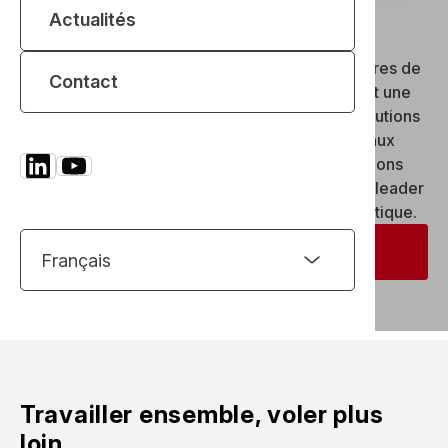
Leader mondial dans
Actualités
l’
Aéronautique
depuis 60 ans
REEL joue un rôle clé à toutes les étapes majeures de
Contact
la chaîne de valeur de l’aéronautique, en offrant une
gestion de projet complète et en livrant des solutions
de haute qualité aux constructeurs d’avions et aux
compagnies aériennes. En anticipant les évolutions
technologiques, REEL se positionne comme un leader
dans l’innovation et les services liés à l’aéronautique.
Nous contacter
Travailler ensemble, voler plus
loin