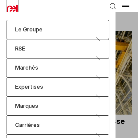
Le Groupe
RSE
Marchés
Expertises
Marques
Actualités
Pont roulant ITER
Pont roulant ITER : une prouesse
Carrières
de levage signée REEL