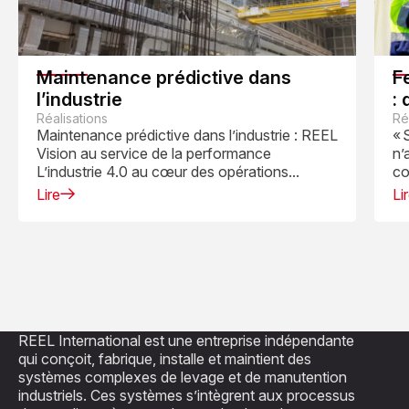
Maintenance prédictive dans
F
l’industrie
:
Réalisations
l
Ré
Maintenance prédictive dans l’industrie : REEL
« 
Vision au service de la performance
n’
L’industrie 4.0 au cœur des opérations...
co
Lire
Li
REEL International est une entreprise indépendante
qui conçoit, fabrique, installe et maintient des
systèmes complexes de levage et de manutention
industriels. Ces systèmes s’intègrent aux processus