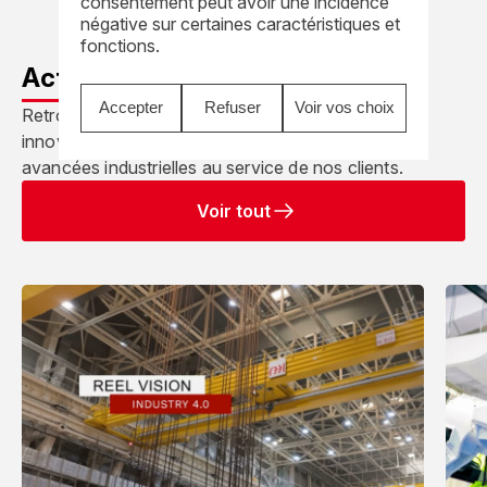
consentement peut avoir une incidence
négative sur certaines caractéristiques et
fonctions.
Actualités REEL
Accepter
Refuser
Voir vos choix
Retrouvez les temps forts de notre activité :
innovations techniques, projets stratégiques et
avancées industrielles au service de nos clients.
Voir tout