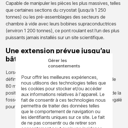
Capable de manipuler les pièces les plus massives, telles
que certaines sections du cryostat (jusqu’à 1 250
tonnes) ou les pré-assemblages des secteurs de
chambre à vide avec leurs bobines supraconductrices
(environ 1 200 tonnes), ce pont roulant est l’un des plus
puissants jamais installés sur un site scientifique.
Une extension prévue jusqu’au
bâtiment tokamak
Gérer les
consentements
Lorsque le bâtiment tokamak atteindra sa hauteur
Pour offrir les meilleures expériences,
définitive, les rails du pont roulant seront prolongés de
nous utilisons des technologies telles que
80 mètres supplémentaires. Il sera alors possible de
les cookies pour stocker et/ou accéder
positionner les composants directement au-dessus de la
aux informations relatives à l'appareil. Le
fosse d’assemblage, avec un niveau de précision inégalé
fait de consentir à ces technologies nous
permettra de traiter des données telles
pour ce type d’opération.
que le comportement de navigation ou
les identifiants uniques sur ce site. Le fait
de ne pas consentir ou de retirer son