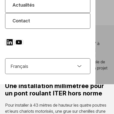
Réalisations
Actualités
Lire l’article
Contact
1 500 tonnes. C’est le poids de quatre Boeing 747 à
pleine charge – et c’est aussi la masse que le pont
roulant ITER, récemment mis en place dans le hall
d’assemblage du réacteur expérimental, est capable de
soulever. Une prouesse technique au service d’un projet
scientifique hors norme.
Une installation millimétrée pour
un pont roulant ITER hors norme
Pour installer à 43 mètres de hauteur les quatre poutres
et leurs chariots motorisés, une grue sur chenilles d’une