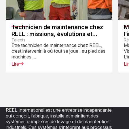
Technicien de maintenance chez
M
REEL : missions, évolutions et
l’
quotidien
Talents
Ré
Être technicien de maintenance chez REEL,
Ma
c’est intervenir là où tout se joue : au pied des
Vi
machines,...
L’
Lire
Li
REEL International est une entreprise indépendante
qui conçoit, fabrique, installe et maintient des
systèmes complexes de levage et de manutention
industriels. Ces systèmes s’intègrent aux processus