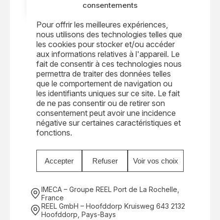
consentements
Où nous trouver
Pour offrir les meilleures expériences,
nous utilisons des technologies telles que
IMECA est basée à La Rochelle, sur la côte
les cookies pour stocker et/ou accéder
Atlantique française, avec un accès direct au
aux informations relatives à l'appareil. Le
port et aux installations d’amarrage pour tous
fait de consentir à ces technologies nous
permettra de traiter des données telles
types de navires. Notre usine de 4 600 m²
que le comportement de navigation ou
comprend une capacité de levage de 100 t et
les identifiants uniques sur ce site. Le fait
un banc d’essai de 1 000 t pour essais
de ne pas consentir ou de retirer son
statiques et dynamiques.
consentement peut avoir une incidence
négative sur certaines caractéristiques et
En plus de sa base européenne, IMECA
fonctions.
développe son réseau de services en
Afrique, en Amérique du Nord et au Brésil
Accepter
Refuser
Voir vos choix
pour accompagner ses clients à l’échelle
mondiale.
IMECA – Groupe REEL Port de La Rochelle,
France
REEL GmbH – Hoofddorp Kruisweg 643 2132
Hoofddorp, Pays-Bays