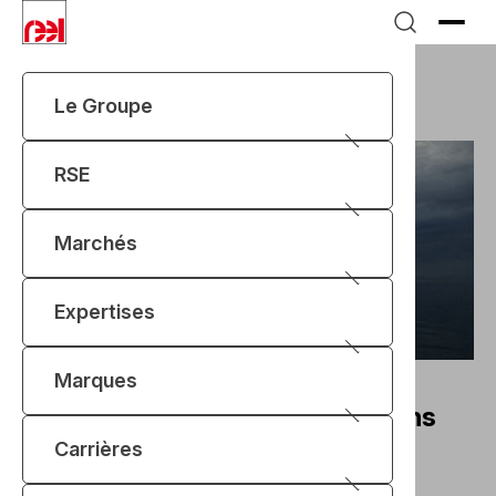
Le Groupe
Accueil
Marques
IMECA
RSE
Marchés
Expertises
IMECA
Marques
Ingénierie offshore et solutions
de manutention
Carrières