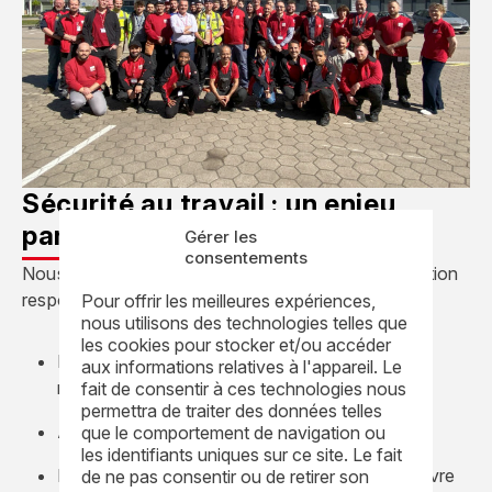
Sécurité au travail : un enjeu
partagé à tous les niveaux
Gérer les
consentements
Nous mettons en œuvre une démarche de prévention
responsable, participative:
Pour offrir les meilleures expériences,
nous utilisons des technologies telles que
les cookies pour stocker et/ou accéder
Préparation des interventions pour réduire les
aux informations relatives à l'appareil. Le
risques
fait de consentir à ces technologies nous
permettra de traiter des données telles
Animation d’un réseau mondial d’experts HSE
que le comportement de navigation ou
les identifiants uniques sur ce site. Le fait
Réalisation d’audits et visites sécurité pour suivre
de ne pas consentir ou de retirer son