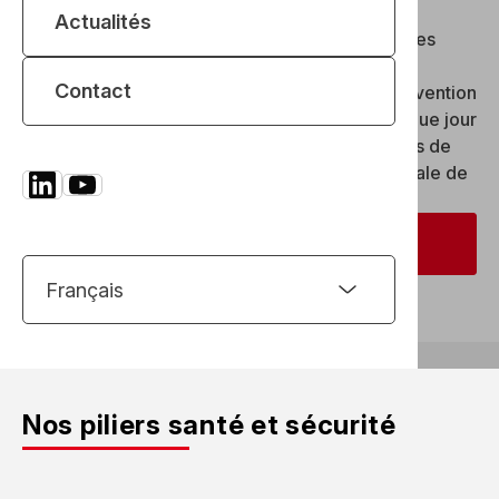
notre engagement industriel
Actualités
Chez REEL, la santé et la sécurité ne sont pas des
obligations réglementaires : ce sont des
Contact
engagements collectifs et constants
. En prévention
comme en réaction, nos équipes œuvrent chaque jour
pour limiter les risques, améliorer les conditions de
travail et préserver l’intégrité physique et mentale de
tous, sur l’ensemble de nos sites et projets.
Nous contacter
Nos piliers santé et sécurité