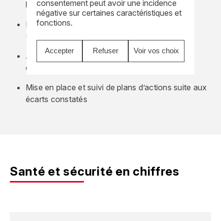
consentement peut avoir une incidence
la mise en œuvre et détecter les écarts
négative sur certaines caractéristiques et
fonctions.
Focus sur le reporting des événements HIPO
(Haut Potentiel de Gravité)
Accepter
Refuser
Voir vos choix
Analyse approfondie de ces événements et
débriefing avec la direction
Mise en place et suivi de plans d’actions suite aux
écarts constatés
Santé et sécurité en chiffres