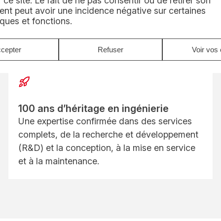
 ce site. Le fait de ne pas consentir ou de retirer son
 systèmes de levage ; nous
nt peut avoir une incidence négative sur certaines
g du cycle de vie de vos
iques et fonctions.
cepter
Refuser
Voir vos 
100 ans d’héritage en ingénierie
Une expertise confirmée dans des services
complets, de la recherche et développement
(R&D) et la conception, à la mise en service
et à la maintenance.