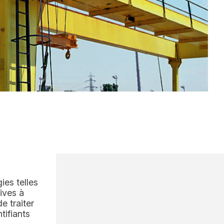
ies telles
ives à
e traiter
tifiants