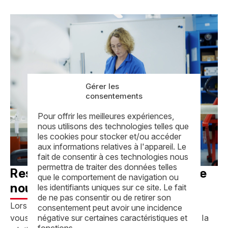
Gérer les
consentements
Pour offrir les meilleures expériences,
nous utilisons des technologies telles que
les cookies pour stocker et/ou accéder
aux informations relatives à l'appareil. Le
fait de consentir à ces technologies nous
permettra de traiter des données telles
Restez vous-même, c’est ce que
que le comportement de navigation ou
nous attendons
les identifiants uniques sur ce site. Le fait
de ne pas consentir ou de retirer son
Lors de nos échanges, notre objectif est de mieux
consentement peut avoir une incidence
négative sur certaines caractéristiques et
vous connaître. Nous privilégions les entretiens où la
fonctions.