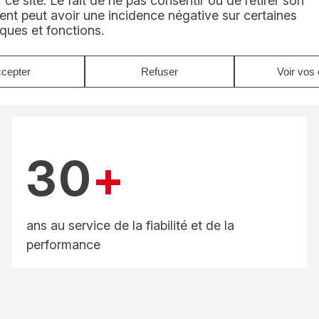
 ce site. Le fait de ne pas consentir ou de retirer son
nt peut avoir une incidence négative sur certaines
iques et fonctions.
cepter
Refuser
Voir vos 
30
+
ans au service de la fiabilité et de la
performance