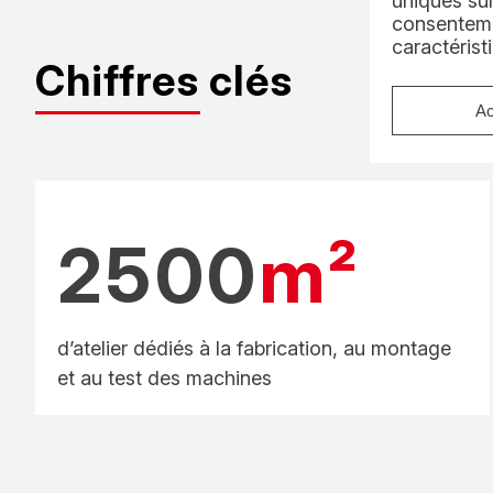
uniques sur
consenteme
caractérist
Chiffres clés
Ac
2500
m²
d’atelier dédiés à la fabrication, au montage
et au test des machines