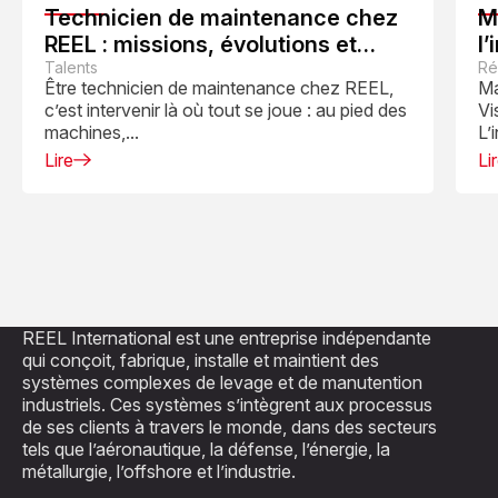
Technicien de maintenance chez
M
REEL : missions, évolutions et
l’
quotidien
Talents
Ré
Être technicien de maintenance chez REEL,
Ma
c’est intervenir là où tout se joue : au pied des
Vi
machines,...
L’
Lire
Li
REEL International est une entreprise indépendante
qui conçoit, fabrique, installe et maintient des
systèmes complexes de levage et de manutention
industriels. Ces systèmes s’intègrent aux processus
de ses clients à travers le monde, dans des secteurs
tels que l’aéronautique, la défense, l’énergie, la
métallurgie, l’offshore et l’industrie.