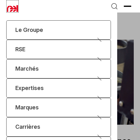
Le Groupe
Accueil
Marques
REEL AEMCO
RSE
Marchés
Expertises
Marques
Carrières
REEL AEMCO