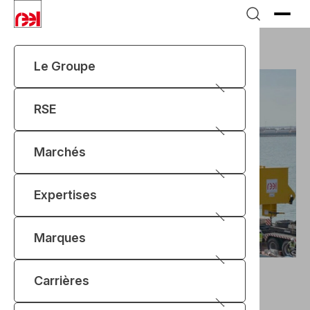
Le Groupe
RSE
Marchés
Expertises
Marques
Actualités
Système de levage ITER
Un système de levage hors
Carrières
normes pour ITER