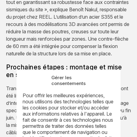
tout en garantissant sa robustesse face aux contraintes
sismiques du site », explique Benoît Nakul, responsable
du projet chez REEL. L’utilisation d’un acier S355 et le
recours à des modélisations 3D avancées ont permis de
réduire la masse des poutres, creuses sur toute leur
longueur mais renforcées par zones. Une contre-flèche
de 60 mm a été intégrée pour compenser la flexion
naturelle de la structure lors de sa mise en place.
Prochaines étapes : montage et mise
en service
Gérer les
consentements
Transportés par convois exceptionnels, les chariots ont
Pour offrir les meilleures expériences,
été livrés en mai 2016 pour assemblage au sol, suivi
nous utilisons des technologies telles que
d’interventions mécaniques, électriques, puis du hissage
les cookies pour stocker et/ou accéder
spectaculaire des ponts à 50 mètres de hauteur prévu fin
aux informations relatives à l'appareil. Le
juin. Une équipe dédiée encadre ces opérations jusqu’à
fait de consentir à ces technologies nous
la mise en service finale. Des phases d’essais, de
permettra de traiter des données telles
que le comportement de navigation ou
câblage et de formation clôtureront ce chantier