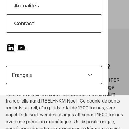
Réalisations
Actualités
Lire l’article
Contact
REEL et NKM Noell livrent un
équipement d’exception pour
l’assemblage du tokamak ITER
Un nouveau jalon a été franchi en 2016 sur le site ITER
avec la livraison progressive d’un système de levage
hors du commun conçu et fabriqué par le consortium
franco-allemand REEL–NKM Noell. Ce couple de ponts
roulants sur rail, d’un poids total de 1200 tonnes, sera
capable de soulever des charges atteignant 1500 tonnes
avec une précision millimétrique. Un dispositif unique,
pensé pour répondre aux exigences extrêmes du projet