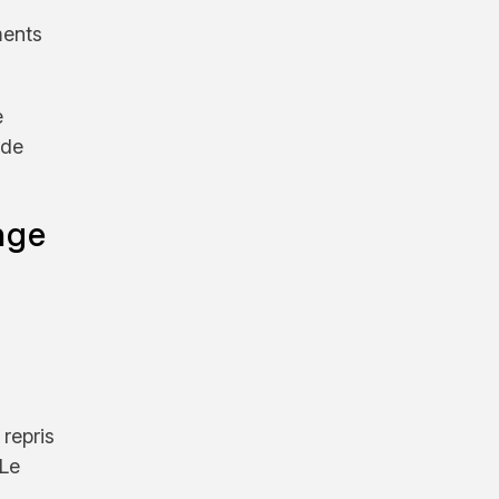
ments
e
 de
nge
 repris
 Le