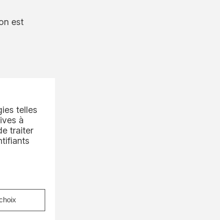
on est
ies telles
ives à
e traiter
2 de
tifiants
nt bon
choix