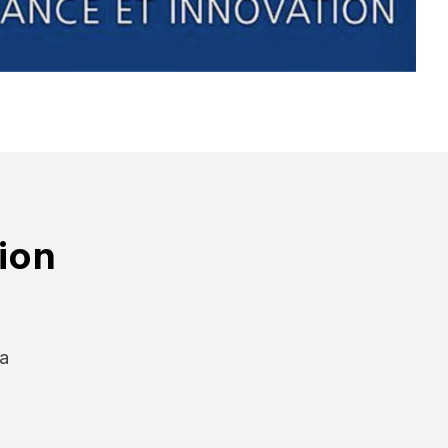
ion
la