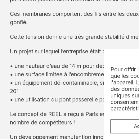
Ces membranes comportent des fils entre les deux t
gonflé.
Cette tension donne une très grande stabilité dimens
Un projet sur lequel l’entreprise était confrontée à 
• une hauteur d’eau de 14 m pour déplacer un râtel
Pour offrir
• une surface limitée à l’encombrement du râtelier 
que les coo
l'appareil.
• un équipement dé-contaminable, simple et rapid
des données
20’
uniques sur
• une utilisation du pont passerelle pour effectuer
consenteme
caractérist
Le concept de REEL a reçu à Paris en Juillet derni
nombre de compétiteurs !
Ac
Un développement manutention innovante qui est u