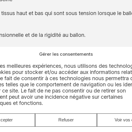
issus haut et bas qui sont sous tension lorsque le ball
ionnelle et de la rigidité au ballon.
diverses contraintes :
Gérer les consentements
ier de 5 m de haut
 les meilleures expériences, nous utilisons des technolog
(2,5 x 2 m)
kies pour stocker et/ou accéder aux informations relat
 Le fait de consentir à ces technologies nous permettra d
e à déployer, avec stockage aisé dans un conteneur IP
 telles que le comportement de navigation ou les iden
 ce site. Le fait de ne pas consentir ou de retirer son
 un déplacement horizontal maîtrisé
nt peut avoir une incidence négative sur certaines
iques et fonctions.
er, le premier prix du Challenge Innovation d’EDF deva
cepter
Refuser
Voir vos 
ne première dans une piscine nucléaire.