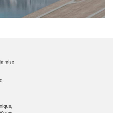
la mise
30
nnique,
100 ans