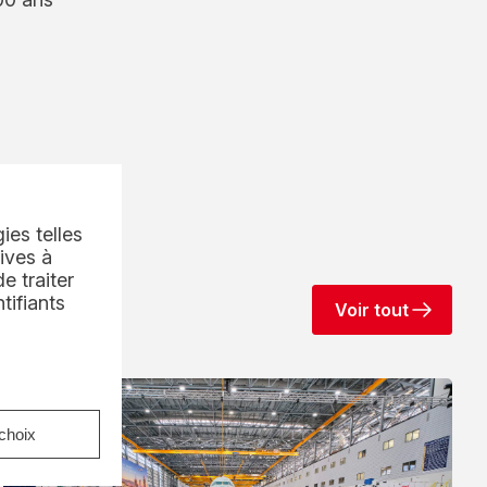
ies telles
ives à
e traiter
tifiants
Voir tout
choix