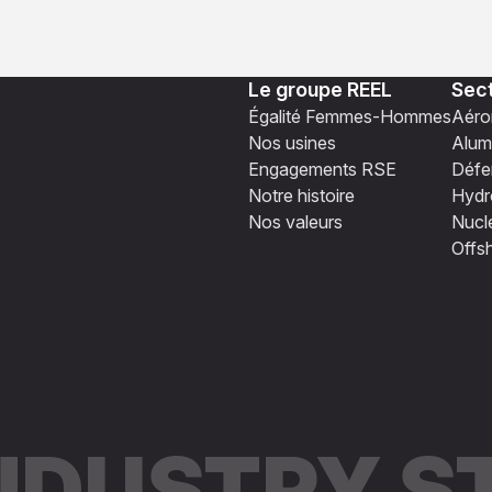
Le groupe REEL
Sect
Égalité Femmes-Hommes
Aéro
Nos usines
Alum
Engagements RSE
Défe
Notre histoire
Hydro
Nos valeurs
Nucl
Offs
INDUSTRY 