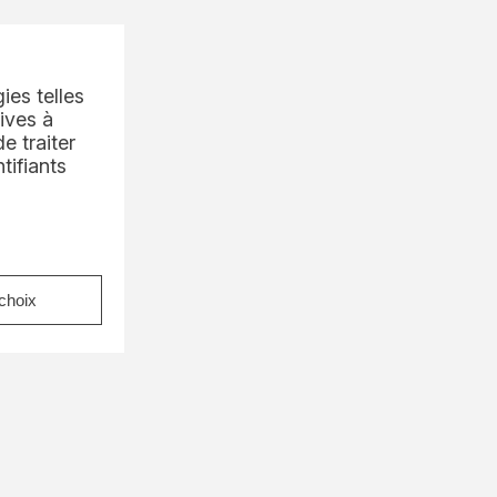
 étend
ies telles
ives à
e
e traiter
pour
tifiants
choix