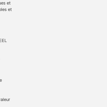
ues et
les et
REEL
0
e
valeur