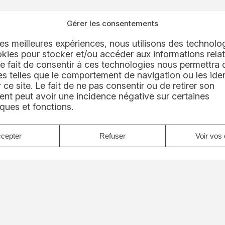
 un pilier du développement géographique de REEL, qui
Gérer les consentements
 les meilleures expériences, nous utilisons des technolog
kies pour stocker et/ou accéder aux informations relat
es technologies avancées d’AEI avec les capacités d
 Le fait de consentir à ces technologies nous permettra d
ttra de proposer à nos clients des solutions sans égal 
 telles que le comportement de navigation ou les iden
ivité. » Olivier Demarthe, Directeur Business Unit
 ce site. Le fait de ne pas consentir ou de retirer son
nt peut avoir une incidence négative sur certaines
iques et fonctions.
cepter
Refuser
Voir vos 