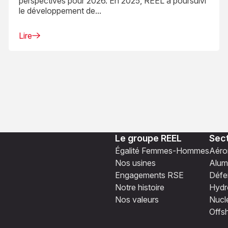
perspectives pour 2026. En 2025, REEL a poursuivi
le développement de...
Lire
Le groupe REEL
Sect
Égalité Femmes-Hommes
Aéro
Nos usines
Alum
Engagements RSE
Défe
Notre histoire
Hydro
Nos valeurs
Nucl
Offs