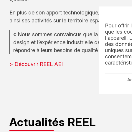
En plus de son apport technologique, AEI devient
ainsi ses activités sur le territoire espagnol.
Pour offrir
que les coo
« Nous sommes convaincus que la combinaison d
l'appareil.
design et l’expérience industrielle de REEL perme
des données
répondre à leurs besoins de qualité et de product
uniques sur
consenteme
caractérist
> Découvrir REEL AEI
Ac
Actualités REEL